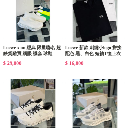
Loewe x on 經典 限量聯名 超
Loewe 新款 刺繡小logo 拼接
缺貨難買 網眼 襪套 球鞋
配色 黑、白色 短袖T恤上衣
$ 29,800
$ 16,800