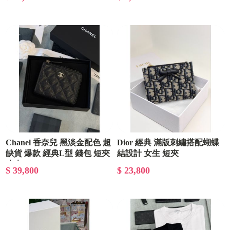
Chanel 香奈兒 黑淡金配色 超
Dior 經典 滿版刺繡搭配蝴蝶
缺貨 爆款 經典L型 錢包 短夾
結設計 女生 短夾
皮夾
$ 39,800
$ 23,800