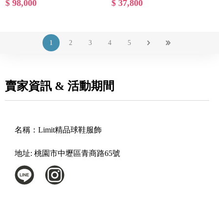
$ 98,000
$ 37,800
1
2
3
4
5
賣家資訊 & 活動期間
名稱：
Limit精品球鞋服飾
地址:
桃園市中壢區青商路65號