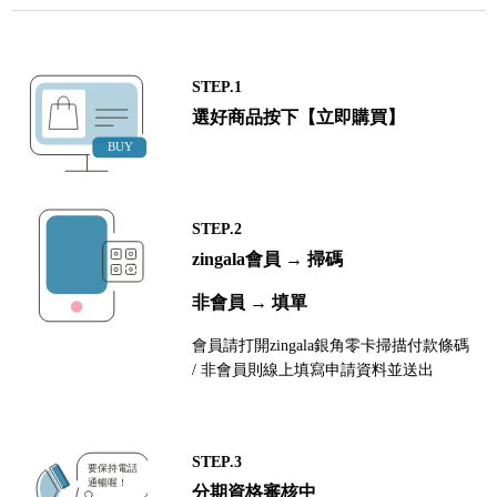
STEP.1
選好商品按下【立即購買】
STEP.2
zingala會員 → 掃碼
非會員 → 填單
會員請打開zingala銀角零卡掃描付款條碼
/ 非會員則線上填寫申請資料並送出
STEP.3
分期資格審核中