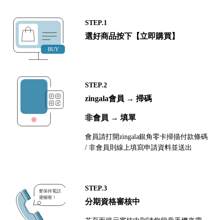
STEP.1
選好商品按下【立即購買】
STEP.2
zingala會員 → 掃碼
非會員 → 填單
會員請打開zingala銀角零卡掃描付款條碼
/ 非會員則線上填寫申請資料並送出
STEP.3
分期資格審核中