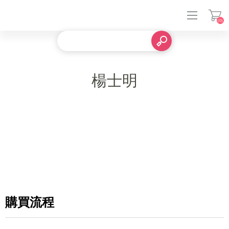
(0)
登入
楊士明
購買流程