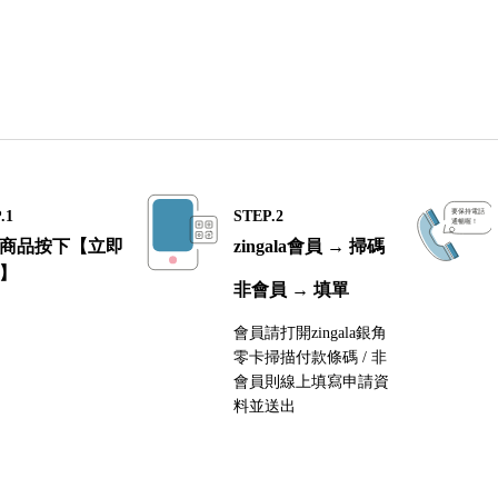
.1
STEP.2
商品按下【立即
zingala會員 → 掃碼
】
非會員 → 填單
會員請打開zingala銀角
零卡掃描付款條碼 / 非
會員則線上填寫申請資
料並送出