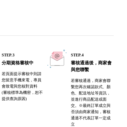
STEP.3
STEP.4
分期資格審核中
審核通過後，商家會
與您聯繫
若頁面提示審核中則請
您留意手機來電，專員
若審核通過，商家會聯
會致電與您核對資料
繫您再次確認款式、顏
(審核標準為機密，恕不
色、配送地址等資訊，
提供查詢原因)
並進行商品配送或面
交。※最終訂單成立與
否須由商家通知，審核
通過不代表訂單一定成
立