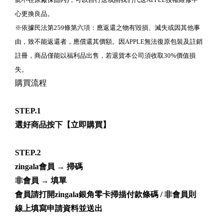
心更換良品。
※依據民法第259條第六項：應返還之物有毀損、滅失或因其他事
由，致不能返還者，應償還其價額。因APPLE無法復原包裝及註銷
註冊，商品僅能以福利品出售，若退貨本公司須收取30%價值損
失。
購買流程
STEP.1
選好商品按下【立即購買】
STEP.2
zingala會員 → 掃碼
非會員 → 填單
會員請打開zingala銀角零卡掃描付款條碼 / 非會員則
線上填寫申請資料並送出