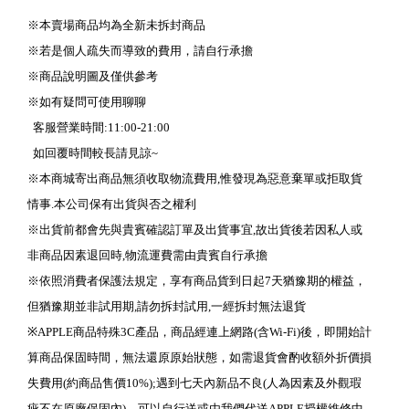
※本賣場商品均為全新未拆封商品
※若是個人疏失而導致的費用，請自行承擔
※商品說明圖及僅供參考
※如有疑問可使用聊聊
客服營業時間:11:00-21:00
如回覆時間較長請見諒~
※本商城寄出商品無須收取物流費用,惟發現為惡意棄單或拒取貨
情事.本公司保有出貨與否之權利
※出貨前都會先與貴賓確認訂單及出貨事宜,故出貨後若因私人或
非商品因素退回時,物流運費需由貴賓自行承擔
※依照消費者保護法規定，享有商品貨到日起7天猶豫期的權益，
但猶豫期並非試用期,請勿拆封試用,一經拆封無法退貨
※APPLE商品特殊3C產品，商品經連上網路(含Wi-Fi)後，即開始計
算商品保固時間，無法還原原始狀態，如需退貨會酌收額外折價損
失費用(約商品售價10%);遇到七天內新品不良(人為因素及外觀瑕
疵不在原廠保固內)，可以自行送或由我們代送APPLE授權維修中