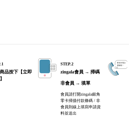
.1
STEP.2
商品按下【立即
zingala會員 → 掃碼
】
非會員 → 填單
會員請打開zingala銀角
零卡掃描付款條碼 / 非
會員則線上填寫申請資
料並送出