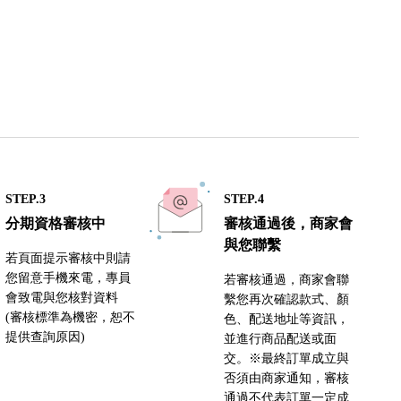
STEP.3
STEP.4
分期資格審核中
審核通過後，商家會
與您聯繫
若頁面提示審核中則請
您留意手機來電，專員
若審核通過，商家會聯
會致電與您核對資料
繫您再次確認款式、顏
(審核標準為機密，恕不
色、配送地址等資訊，
提供查詢原因)
並進行商品配送或面
交。※最終訂單成立與
否須由商家通知，審核
通過不代表訂單一定成