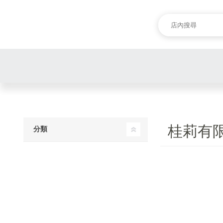
桂莉有
分類