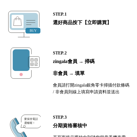
STEP.1
選好商品按下【立即購買】
STEP.2
zingala會員 → 掃碼
非會員 → 填單
會員請打開zingala銀角零卡掃描付款條碼
/ 非會員則線上填寫申請資料並送出
STEP.3
分期資格審核中