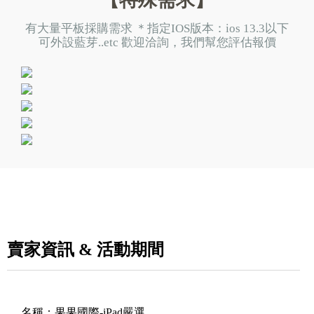
有大量平板採購需求 ＊指定IOS版本：ios 13.3以下
可外設藍芽..etc 歡迎洽詢，我們幫您評估報價
賣家資訊 & 活動期間
名稱：
果果國際-iPad嚴選