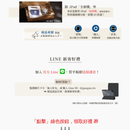
「點擊」綠色按鈕，領取好禮 🎁
⬇︎⬇︎⬇︎