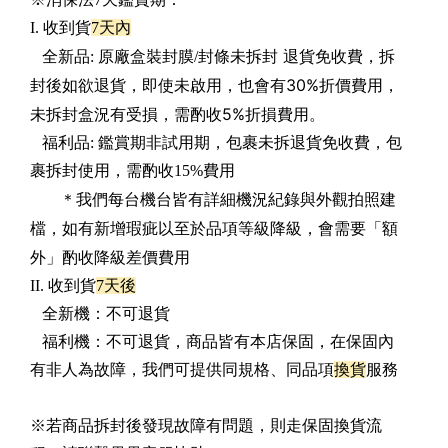
I. 收到貨
7天內
未拆封 退貨免收費，拆
全新品: 原廠盒裝封膜/封條
封後如欲退貨，即使未啟用，也會有30%折價費用，
未拆封盒況有受損，需酌收5%折損費用。
福利品: 鑑賞期非試用期，包裹未拆退貨免收費，包
裹拆封使用，需酌收15%費用
＊我們每台機台皆有詳細機況紀錄與外觀拍照建
檔，如有新增瑕疵以至於品項等級降級，會需要「額
外」酌收降級差價費用
II. 收到貨
7天後
全新機：不可退貨
福利機：不可退貨，商品皆有本店保固，在保固內
有非人為故障，我們可提供同規格、同品項
換貨
服務
※若商品拆封後發現故障有問題，則走保固換貨流