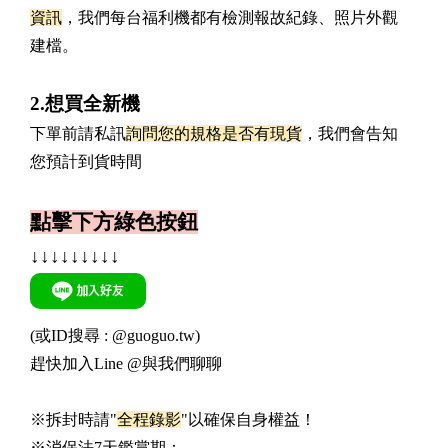
資訊
，我們每台福利機都有檢測報故紀錄、照片外觀
建檔。
2.想買全新機
下單前請私訊
詢問您的規格是否有現貨
，我們會告知
您預計到貨時間
點擊下方綠色按鈕
↓↓↓↓↓↓↓↓↓
(或ID搜尋 : @guoguo.tw)
趕快加入Line @與我們聊聊
※拆封時請"
全程錄影
"以確保自身權益！
※消保法7天鑑賞期：