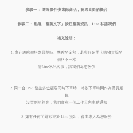
步驟一： 透過條件快速篩商品，挑選喜歡的機台
步驟二： 點選「複製文字」按鈕複製資訊，
Line
私訊我們
補充說明：
1. 庫存網站價格為最即時、準確的金額，若與銀角零卡購物賣場的
價格不一樣
請Line私訊客服，讓我們為您改價
2. 同一台 iPad 發生多位顧客同時下單時，將依下單時間作為購買順
位
沒買到的顧客，我們會在一個工作天內主動通知
3. 如有任何問題歡迎於 Line 提出，會由專人為您服務