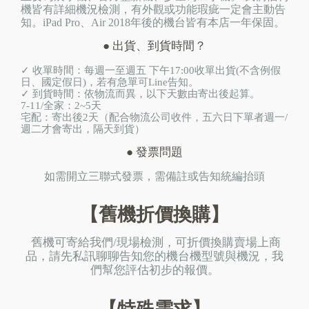
機皆有詳細機況檢測，有外觀或功能瑕疵一定會主動告
知。iPad Pro、Air 2018年後的機台皆有本店一年保固。
● 出貨、到貨時間？
✓ 收單時間：每週一至週五 下午17:00收單出貨(不含例假
日、國定假日)，若有急單可Line告知。
✓ 到貨時間：依物流而異，以下天數由寄出後起算。
7-11/全家：2~5天
宅配：寄出後2天（配合物流公司收件，五六日下單者週一/
週二才會寄出，隔天到貨）
● 發票問題
如需開立三聯式發票，需備註或告知統編抬頭
【舊機折價換購】
舊機可寄給我們/現場檢測，可折價換購賣場上商
品，請先私訊聊聊告知您的機台機型號與機況，我
們幫您評估初步的報價。
【特殊需求】