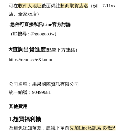
可在
收件人地址
後面備註
超商取貨店名
（例：7-11xx
店、全家xx店）
-急件可直接私訊Line官方討論
(
ID搜尋 : @guoguo.tw)
⭒
查詢出貨進度
(點擊下方連結）
https://reurl.cc/eXknqm
公司名稱：果果國際資訊有限公司
統一編號：90499681
其他費用
1.想買福利機
為避免認知落差，建議下單前
先加Line私訊索取機況