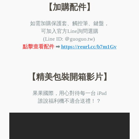
【
加購配件
】
如需加購保護套、觸控筆、鍵盤，
可加入官方Line詢問選購
(Line ID: ＠guoguo.tw)
點擊查看配件
➡︎
https://reurl.cc/b7m1Gv
【
精美包裝開箱影片
】
果果國際，用心對待每一台 iPad
誰說福利機不適合送禮！？