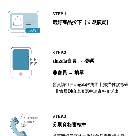
STEP.1
選好商品按下【立即購買】
STEP.2
zingala會員 → 掃碼
非會員 → 填單
會員請打開zingala銀角零卡掃描付款條碼
/ 非會員則線上填寫申請資料並送出
STEP.3
分期資格審核中