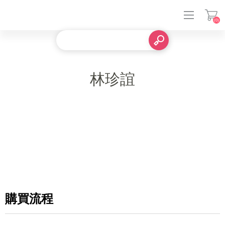
(0)
登入
林珍誼
購買流程