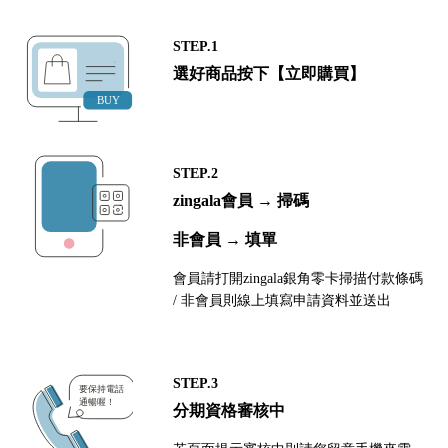
STEP.1
選好商品按下【立即購買】
STEP.2
zingala會員 → 掃碼
非會員 → 填單
會員請打開zingala銀角零卡掃描付款條碼
/ 非會員則線上填寫申請資料並送出
STEP.3
分期資格審核中