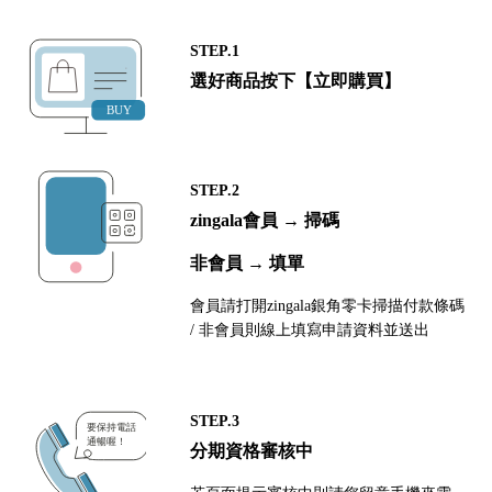
STEP.1
選好商品按下【立即購買】
STEP.2
zingala會員 → 掃碼
非會員 → 填單
會員請打開zingala銀角零卡掃描付款條碼
/ 非會員則線上填寫申請資料並送出
STEP.3
分期資格審核中