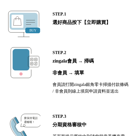
STEP.1
選好商品按下【立即購買】
STEP.2
zingala會員 → 掃碼
非會員 → 填單
會員請打開zingala銀角零卡掃描付款條碼
/ 非會員則線上填寫申請資料並送出
STEP.3
分期資格審核中