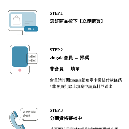
STEP.1
選好商品按下【立即購買】
STEP.2
zingala會員 → 掃碼
非會員 → 填單
會員請打開zingala銀角零卡掃描付款條碼
/ 非會員則線上填寫申請資料並送出
STEP.3
分期資格審核中