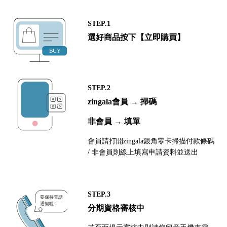
STEP.1
選好商品按下【立即購買】
STEP.2
zingala會員 → 掃碼
非會員 → 填單
會員請打開zingala銀角零卡掃描付款條碼
/ 非會員則線上填寫申請資料並送出
STEP.3
分期資格審核中