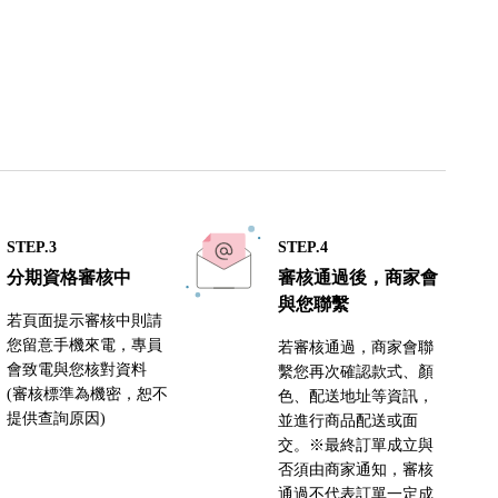
STEP.3
STEP.4
分期資格審核中
審核通過後，商家會
與您聯繫
若頁面提示審核中則請
您留意手機來電，專員
若審核通過，商家會聯
會致電與您核對資料
繫您再次確認款式、顏
(審核標準為機密，恕不
色、配送地址等資訊，
提供查詢原因)
並進行商品配送或面
交。※最終訂單成立與
否須由商家通知，審核
通過不代表訂單一定成