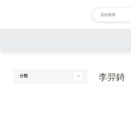
李羿錡
分類