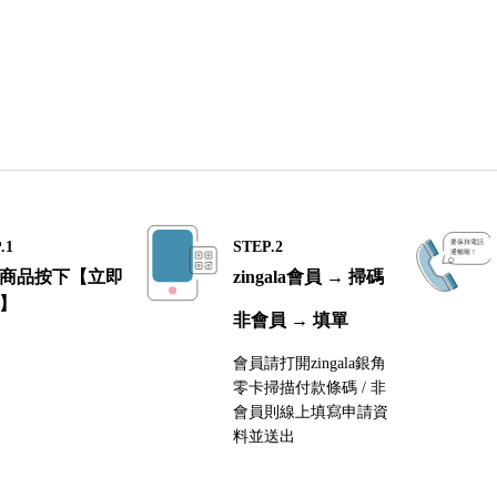
.1
STEP.2
商品按下【立即
zingala會員 → 掃碼
】
非會員 → 填單
會員請打開zingala銀角
零卡掃描付款條碼 / 非
會員則線上填寫申請資
料並送出