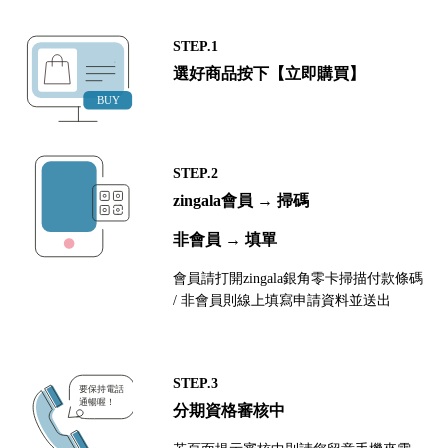
STEP.1
選好商品按下【立即購買】
STEP.2
zingala會員 → 掃碼
非會員 → 填單
會員請打開zingala銀角零卡掃描付款條碼
/ 非會員則線上填寫申請資料並送出
STEP.3
分期資格審核中