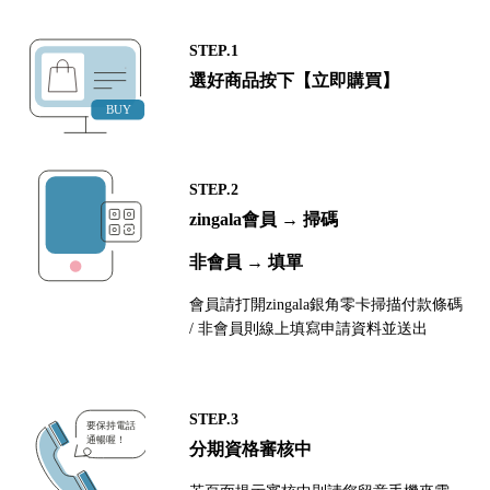
STEP.1
選好商品按下【立即購買】
STEP.2
zingala會員 → 掃碼
非會員 → 填單
會員請打開zingala銀角零卡掃描付款條碼
/ 非會員則線上填寫申請資料並送出
STEP.3
分期資格審核中