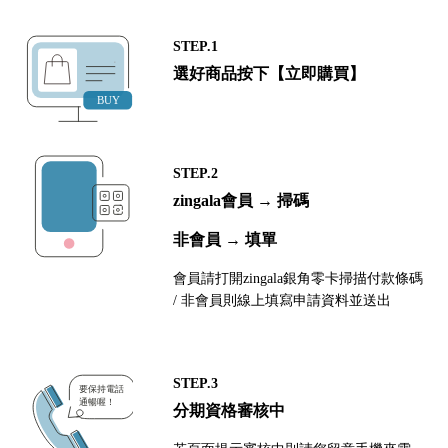
STEP.1
選好商品按下【立即購買】
STEP.2
zingala會員 → 掃碼
非會員 → 填單
會員請打開zingala銀角零卡掃描付款條碼
/ 非會員則線上填寫申請資料並送出
STEP.3
分期資格審核中