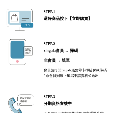
STEP.1
選好商品按下【立即購買】
STEP.2
zingala會員 → 掃碼
非會員 → 填單
會員請打開zingala銀角零卡掃描付款條碼
/ 非會員則線上填寫申請資料並送出
STEP.3
分期資格審核中