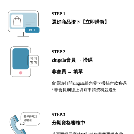
STEP.1
選好商品按下【立即購買】
STEP.2
zingala會員 → 掃碼
非會員 → 填單
會員請打開zingala銀角零卡掃描付款條碼
/ 非會員則線上填寫申請資料並送出
STEP.3
分期資格審核中