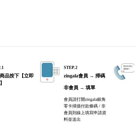
.1
STEP.2
商品按下【立即
zingala會員 → 掃碼
】
非會員 → 填單
會員請打開zingala銀角
零卡掃描付款條碼 / 非
會員則線上填寫申請資
料並送出