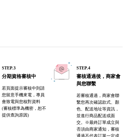
STEP.3
STEP.4
分期資格審核中
審核通過後，商家會
與您聯繫
若頁面提示審核中則請
您留意手機來電，專員
若審核通過，商家會聯
會致電與您核對資料
繫您再次確認款式、顏
(審核標準為機密，恕不
色、配送地址等資訊，
提供查詢原因)
並進行商品配送或面
交。※最終訂單成立與
否須由商家通知，審核
通過不代表訂單一定成