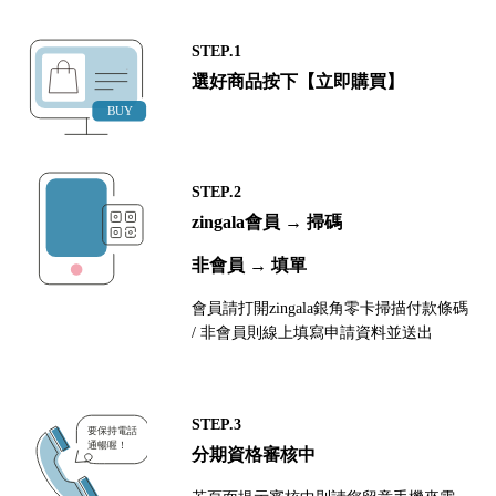
STEP.1
選好商品按下【立即購買】
STEP.2
zingala會員 → 掃碼
非會員 → 填單
會員請打開zingala銀角零卡掃描付款條碼
/ 非會員則線上填寫申請資料並送出
STEP.3
分期資格審核中