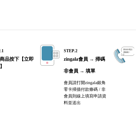
.1
STEP.2
商品按下【立即
zingala會員 → 掃碼
】
非會員 → 填單
會員請打開zingala銀角
零卡掃描付款條碼 / 非
會員則線上填寫申請資
料並送出