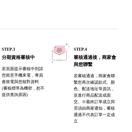
STEP.3
STEP.4
分期資格審核中
審核通過後，商家會
與您聯繫
若頁面提示審核中則請
您留意手機來電，專員
若審核通過，商家會聯
會致電與您核對資料
繫您再次確認款式、顏
(審核標準為機密，恕不
色、配送地址等資訊，
提供查詢原因)
並進行商品配送或面
交。※最終訂單成立與
否須由商家通知，審核
通過不代表訂單一定成
立