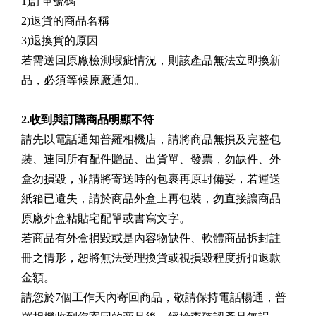
1)訂單號碼
2)退貨的商品名稱
3)退換貨的原因
若需送回原廠檢測瑕疵情況，則該產品無法立即換新
品，必須等候原廠通知。
2.收到與訂購商品明顯不符
請先以電話通知普羅相機店，請將商品無損及完整包
裝、連同所有配件贈品、出貨單、發票，勿缺件、外
盒勿損毀，並請將寄送時的包裹再原封備妥，若運送
紙箱已遺失，請於商品外盒上再包裝，勿直接讓商品
原廠外盒粘貼宅配單或書寫文字。
若商品有外盒損毀或是內容物缺件、軟體商品拆封註
冊之情形，恕將無法受理換貨或視損毀程度折扣退款
金額。
請您於7個工作天內寄回商品，敬請保持電話暢通，普