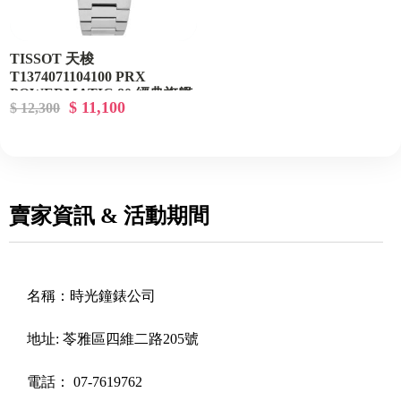
TISSOT 天梭
T1374071104100 PRX
POWERMATIC 80 經典旗艦
$ 11,100
$ 12,300
機械錶
賣家資訊 & 活動期間
名稱：
時光鐘錶公司
地址:
苓雅區四維二路205號
電話：
07-7619762