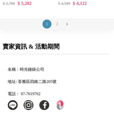
$ 5,202
$ 4,122
$ 5,780
$ 4,580
面
女錶
1
2
賣家資訊 & 活動期間
名稱：
時光鐘錶公司
地址:
苓雅區四維二路205號
電話：
07-7619762