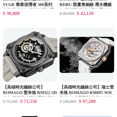
SVGR 專業深潛者 300系列
RDBU 限量青銅錶 潛水機械
自動機械腕錶 機械錶男錶手
錶 可樂圈 機械錶男錶手錶生
$ 38,000
$ 42,120
$ 46,800
錶生日禮物
日禮物
【高雄時光鐘錶公司】
【高雄時光鐘錶公司】瑞士雷
ROMAGO 雷米格 RM112-SD
米格 ROMAGO RM097-WH
沙色 軍用高達軍事系列 機動
勝利者 碳霸系列 碳纖維錶殼
$ 71,550
$ 97,200
$ 79,500
$ 108,000
戰士聯名
限量款