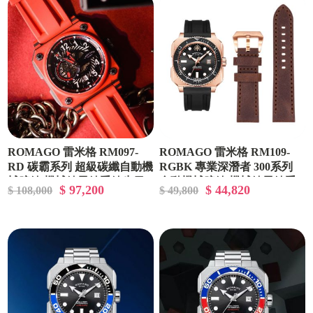
ROMAGO 雷米格 RM097-
ROMAGO 雷米格 RM109-
RD 碳霸系列 超級碳纖自動機
RGBK 專業深潛者 300系列
械腕錶 機械錶男錶手錶生日
自動機械腕錶 機械錶男錶手
$ 97,200
$ 44,820
$ 108,000
$ 49,800
禮
錶生日禮