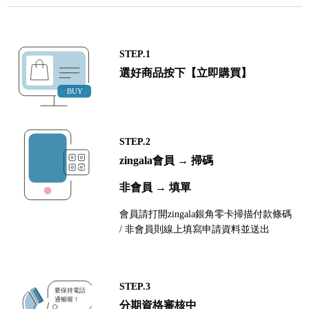
STEP.1
選好商品按下【立即購買】
STEP.2
zingala會員 → 掃碼
非會員 → 填單
會員請打開zingala銀角零卡掃描付款條碼
/ 非會員則線上填寫申請資料並送出
STEP.3
分期資格審核中