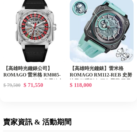
【高雄時光鐘錶公司】
【高雄時光鐘錶】雷米格
ROMAGO 雷米格 RM085-
ROMAGO RM112-REB 史努
0557PL-SV-6 銀色 帝霸鏤空
比飛行系列 知更鳥蛋藍 限量
$ 71,550
$ 118,000
$ 79,500
自動機械腕錶
款 腕錶
賣家資訊 & 活動期間