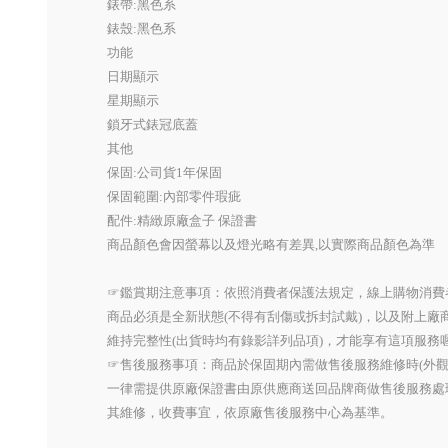
錶帶:黑色系
錶殼:黑色系
功能
日期顯示
星期顯示
鎖牙式錶冠底蓋
其他
保固:公司貨1年保固
保固範圍:內部零件瑕疵
配件:精緻原廠盒子 保證書
商品顏色會因螢幕以及燈光略有差異,以實際商品顏色為準
☞鑑賞期注意事項：依照消費者保護法規定，線上購物消費
商品必須是全新狀態(不得有刮傷或拆封試戴)，以及附上廠
維持完整性(出貨時均有錄影詳列品項)，才能享有這項服務
☞售後服務事項：商品於保固期內需做售後服務維修時(外
一律需提供原廠保證書由原供應商送回品牌商做售後服務處
其維修，收費事宜，依原廠售後服務中心為基準。