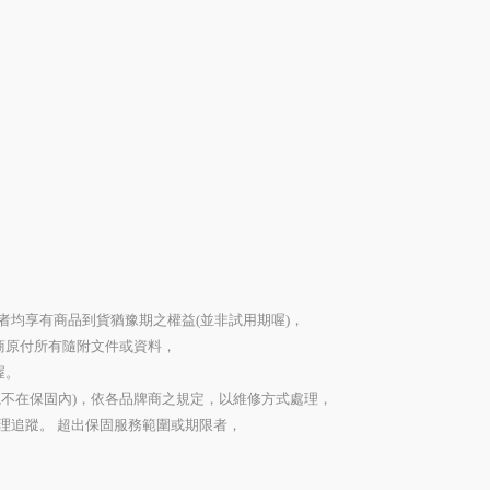
者均享有商品到貨猶豫期之權益(並非試用期喔)，
商原付所有隨附文件或資料，
喔。
觀不在保固內)，依各品牌商之規定，以維修方式處理，
理追蹤。 超出保固服務範圍或期限者，