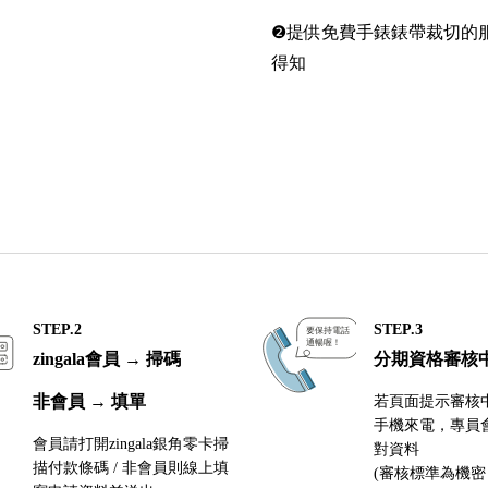
❷提供免費手錶錶帶裁切的
得知
STEP.2
STEP.3
zingala會員 → 掃碼
分期資格審核
非會員 → 填單
若頁面提示審核
手機來電，專員
會員請打開zingala銀角零卡掃
對資料
描付款條碼 / 非會員則線上填
(審核標準為機