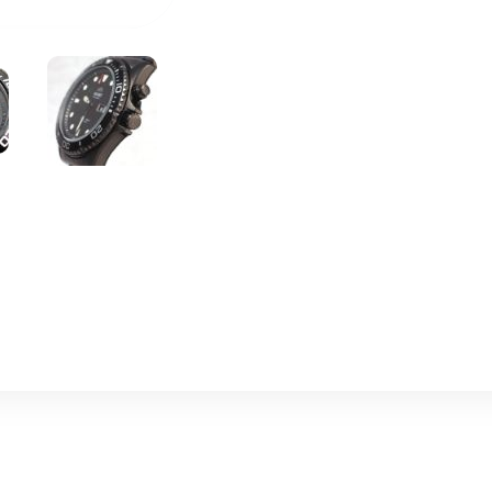
LONGINES 浪琴
MIDO 美度
CASIO 卡西歐
TISSOT 天梭
WENGER 威格
Van Gogh Swiss Watch 梵谷博物館授權
姬龍雪 Guy Laroche 藝術油畫腕錶系列
CITIZEN 星辰
收藏錶盒｜周邊配件
AmBand Apple Watch 專用軍規級保護殼