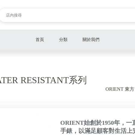
首頁
分類
關於我們
ROSE FIELD
Tommy Hilfiger
ATER RESISTANT系列
IWC 萬國錶
ORIENT 東方
豪法 HAOFA
勞力士 ROLEX
精工 SEIKO
ORIENT始創於1950年
手錶，以滿足顧客對生活上
Ball Watch 瑞士波爾錶