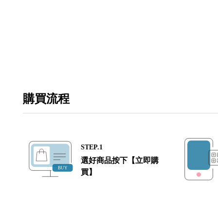
購買流程
STEP.1
選好商品按下【立即購
買】