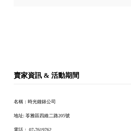
賣家資訊 & 活動期間
名稱：
時光鐘錶公司
地址:
苓雅區四維二路205號
電話：
07-7619762