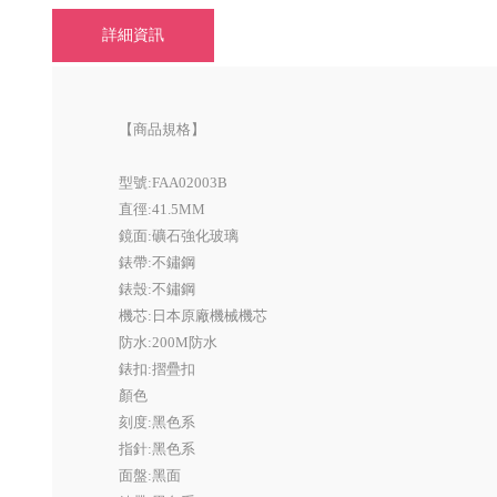
詳細資訊
【商品規格】
型號:FAA02003B
直徑:41.5MM
鏡面:礦石強化玻璃
錶帶:不鏽鋼
錶殼:不鏽鋼
機芯:日本原廠機械機芯
防水:200M防水
錶扣:摺疊扣
顏色
刻度:黑色系
指針:黑色系
面盤:黑面