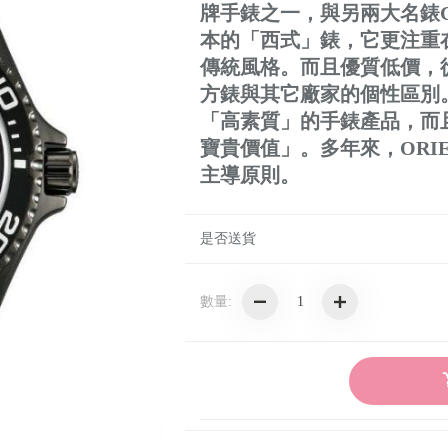
牌手錶之一，與另兩大名錶CI
Frederique Constant 瑞士康斯登錶
本的「西式」錶，它更注重
傳統風格。而且優質低價，
CHANEL 香奈兒
方錶與其它廠家的個性區別。
Daniel Wellington (DW)
「高素質」的手錶產品，而
寶貴價值」。多年來，ORI
Olivia Burton
主導原則。
S.T.Dupont 都彭
DAUMIER 瑞士丹瑪錶
是否送貨
CHARRIOL 夏利豪
數量:
ORIENT 東方
EDOX 伊度
NATURALLY JOJO
ROMAGO 雷米格