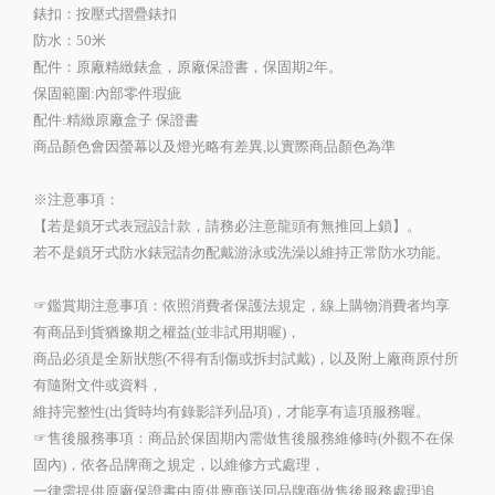
錶扣：按壓式摺疊錶扣
防水：50米
配件：原廠精緻錶盒，原廠保證書，保固期2年。
保固範圍:內部零件瑕疵
配件:精緻原廠盒子 保證書
商品顏色會因螢幕以及燈光略有差異,以實際商品顏色為準
※注意事項：
【若是鎖牙式表冠設計款，請務必注意龍頭有無推回上鎖】。
若不是鎖牙式防水錶冠請勿配戴游泳或洗澡以維持正常防水功能。
☞鑑賞期注意事項：依照消費者保護法規定，線上購物消費者均享
有商品到貨猶豫期之權益(並非試用期喔)，
商品必須是全新狀態(不得有刮傷或拆封試戴)，以及附上廠商原付所
有隨附文件或資料，
維持完整性(出貨時均有錄影詳列品項)，才能享有這項服務喔。
☞售後服務事項：商品於保固期內需做售後服務維修時(外觀不在保
固內)，依各品牌商之規定，以維修方式處理，
一律需提供原廠保證書由原供應商送回品牌商做售後服務處理追