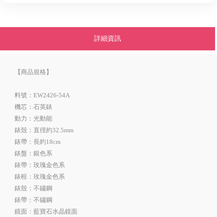
詳細資訊
【商品規格】
料號：EW2426-54A
機芯：石英錶
動力：光動能
錶殼：直徑約32.5mm
錶帶：長約18cm
錶盤：銀色系
錶帶：玫瑰金色系
錶框：玫瑰金色系
錶殼：不鏽鋼
錶帶：不鏽鋼
鏡面：藍寶石水晶鏡面