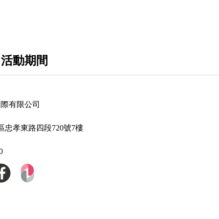
星晴錶大推薦款式
VERSUS VERSACE凡賽斯
 活動期間
Giorgio Fedon 1919喬治飛登
MASERATI瑪莎拉蒂
ARMANI阿曼尼
國際有限公司
FERRARI法拉利
忠孝東路四段720號7樓
GEYA格雅
0
COACH蔻馳
Tommy Hilfiger湯米希爾費格
ANNE KLEIN安妮克萊恩
CITIZEN星辰