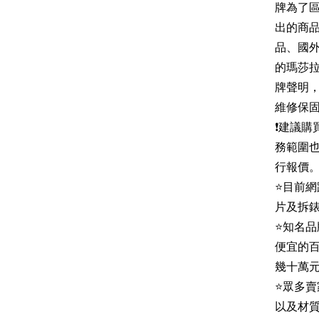
牌為了
出的商
品、國
的瑪莎拉
牌聲明
維修保固
❗建議
務範圍
行報價
⭐目前
片及拆
⭐知名
便宜的百
幾十萬
⭐眾多賣
以及材質