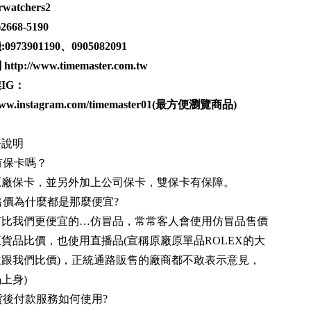
arwatchers2
)2668-5190
:
0973901190
、
0905082091
網
http://www.timemaster.com.tw
IG：
www.instagram.com/timemaster01
(最方便瀏覽商品)
務說明
有保卡嗎？
原廠保卡，並另外加上公司保卡，雙保卡有保障。
售價為什麼都是那麼便宜?
有比我們更便宜的…仿冒品，常常客人會使用仿冒品售價
貨品比價，也使用直播品(宣稱原廠原單品ROLEX的大
主跟我們比價)，正統通路販售的廠商都不敢表示意見，
上身)
貨後付款服務如何使用?