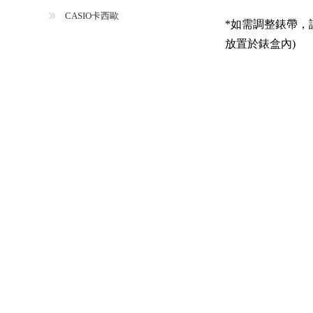
CASIO卡西歐
*如需調整錶帶，
放置於錶盒內)