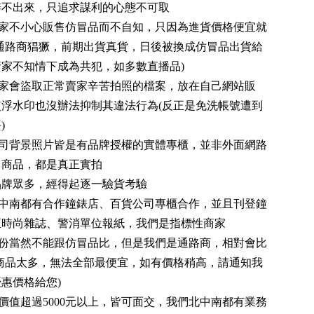
辨不出來，只追求謀利的心態不可取
賣家不小心販售仿冒品而不自知，只因為進貨價格便宜就
冒通路商猖獗，前期出貨真貨，日後被換成仿冒品出貨給
賣家不知情下成為共犯，如多數直播品)
賣家會盜取正常賣家辛苦拍照的檔案，放在自己網站販
使浮水印也沒辦法抑制其違法行為(反正是免洗帳號遭到
)
公司背景照片皆是有品牌授權的實體專櫃，並非外面網路
售商品，都是真正實拍
品牌眾多，經得起逐一驗貨考驗
北中南都有合作鐘錶店、百貨公司專櫃合作，並且刊登鐘
至時尚雜誌、警消單位報紙，我們是指標性商家
部份當然不能跟仿冒品比，但是我們是通路商，相對會比
(商品太多，無法全部最便宜，如有價格稍高，請通知我
惠價格給您)
價值超過5000元以上，皆可面交，我們北中南都有業務