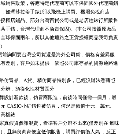
區域銷售政策，答應特定代理商可以不保固國外代理商銷
品，如瑪莎拉蒂手錶(所以飛機上購買、機場免稅商店
外授權店鋪品、部分台灣百貨公司或是老店鐘錶行所販售
蒂手錶，台灣代理商不負責保固)。(本公司按照原廠品
，全球保固兩年，所以其他通路之正貨授權商品我司負責
)
購買前詢問要台灣公司貨還是海外公司貨，價格有差異服
也有差別，客戶如未提供，依照公司庫存品的貨源通路進
。
網路仿冒品、A貨、精仿商品特別多，已經沒辦法憑藉照
錶分辨，須從化性材質區分
品牌設計新款後，仿冒商跟進，前後時間僅需一個月，最
元 CASIO小紅錶也被仿冒，何況是價值千元、萬元、
元高檔錶
家真假貨參雜混賣，看準客戶分辨不出來(僅差別在 氣味
)，且無良商家便宜低價販售，購買評價衝人氣 ，反正