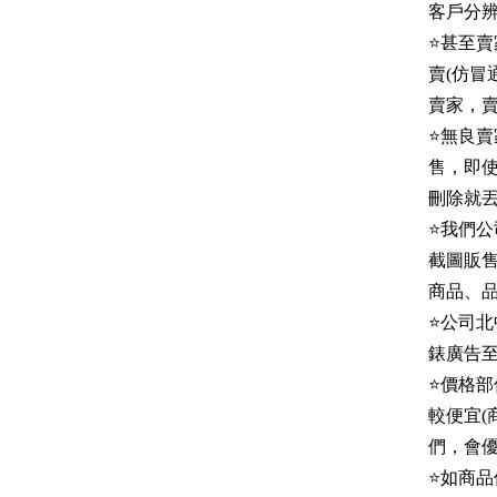
客戶分
⭐甚至
賣(仿
賣家，
⭐無良
售，即
刪除就丟
⭐我們
截圖販
商品、
⭐公司
錶廣告
⭐價格
較便宜
們，會優
⭐如商品