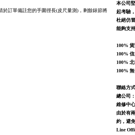
本公司
CAMPO MARZIO凱博馬爾茲
請於訂單備註您的手圍徑長(皮尺量測)，剩餘錶節將
起考驗
AVI-8
杜絕仿
能夠支持
CASIO卡西歐
100%
100%
100%
100%
聯絡方
總公司
維修中
由於有
約，避
Line Offi