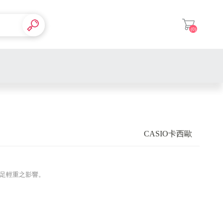
(0)
登入
CASIO卡西歐
舉足輕重之影響。