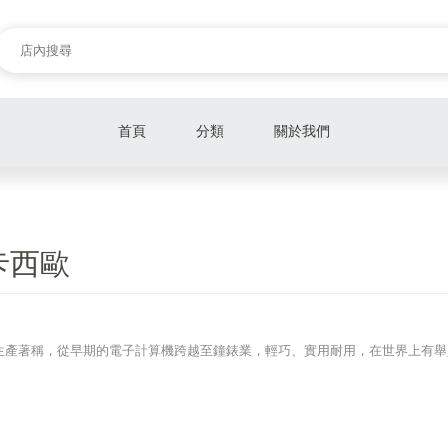
首頁
分類
關於我們
MARVEL漫威
VERSACE凡賽斯
O卡西歐
仲安家生醫保健食品
BOSS伯斯
設備生產著稱，從早期的電子計算機跨越至鐘錶業，輕巧、實用耐用，在世界上有
男錶
女錶
中性錶