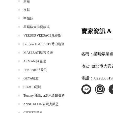
男錶
女錶
中性錶
星晴錶大推薦款式
賣家資訊 &
VERSUS VERSACE凡賽斯
Giorgio Fedon 1919喬治飛登
MASERATI瑪莎拉蒂
名稱：
星晴錶業
ARMANI阿曼尼
地址:
台北市大安區
FERRARI法拉利
電話：
022668519
GEYA格雅
COACH蔻馳
Tommy Hilfiger湯米希爾費格
ANNE KLEIN安妮克萊恩
CITIZEN星辰