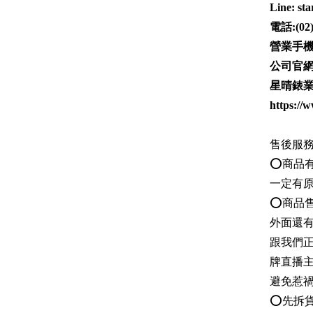
Line:
st
電話:
(02
營業手機
公司官
星晴錶業
https://
售後服
⭕商品
一定有
⭕商品
外面還
跟我們正
牌直播
避免惹禍
⭕先拆