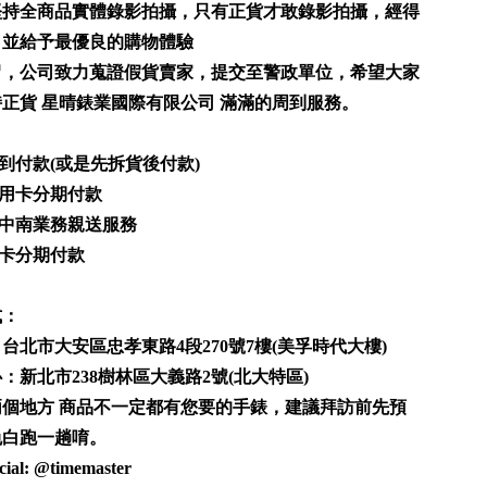
堅持全商品實體錄影拍攝，只有正貨才敢錄影拍攝，經得
，並給予最優良的購物體驗
冒，公司致力蒐證假貨賣家，提交至警政單位，希望大家
正貨 星晴錶業國際有限公司 滿滿的周到服務。
 貨到付款(或是先拆貨後付款)
 信用卡分期付款
 北中南業務親送服務
 無卡分期付款
式：
：
台北市大安區忠孝東路4段270號7樓(美孚時代大樓)
心：
新北市238樹林區大義路2號(北大特區)
兩個地方 商品不一定都有您要的手錶，建議拜訪前先預
免白跑一趟唷。
cial:
@timemaster