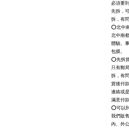
必須要
先拆，
拆，有
⭕北中
北中南
體驗。
包膜。
⭕先拆
只有郵
拆，有
貨後付
連絡或
滿意付
⭕可以到
我們販
內、外