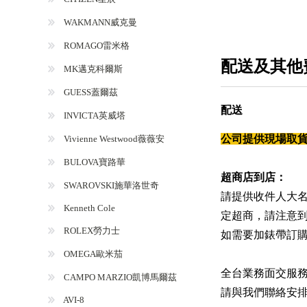
WAKMANN威克曼
ROMAGO雷米格
配送及其他
MK邁克科爾斯
GUESS蓋爾茲
配送
INVICTA英威塔
公司提供現場取貨、
Vivienne Westwood薇薇安
BULOVA寶路華
超商店到店：
SWAROVSKI施華洛世奇
請提供收件人大名
Kenneth Cole
定超商，請注意到
ROLEX勞力士
如需要加錶帶訂
OMEGA歐米茄
全台業務面交服
CAMPO MARZIO凱博馬爾茲
請與我們聯絡安
AVI-8