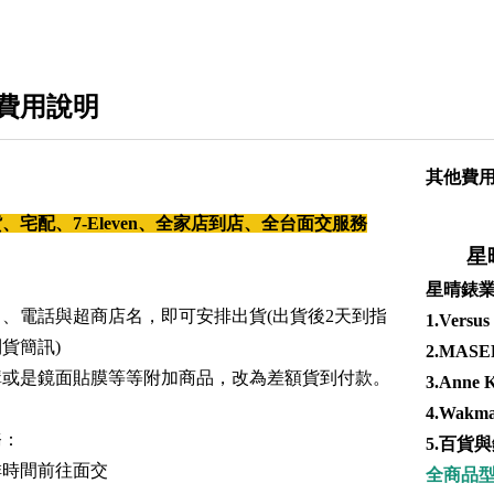
WAKMANN威克曼
ROMAGO雷米格
費用說明
MK邁克科爾斯
GUESS蓋爾茲
其他費
INVICTA英威塔
宅配、7-Eleven、全家店到店、全台面交服務
星
Vivienne Westwood薇薇安
星晴錶
BULOVA寶路華
、電話與超商店名，即可安排出貨(出貨後2天到指
1.
Vers
SWAROVSKI施華洛世奇
貨簡訊)
2.
MAS
購或是鏡面貼膜等等附加商品，改為差額貨到付款。
3.
Anne
Kenneth Cole
4.
Wak
ROLEX勞力士
務：
5.
百貨與
排時間前往面交
OMEGA歐米茄
全商品