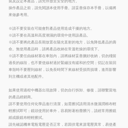
裝及設定本產品，請先停放至安全的地方。
操作產品之前，請先閱讀本使用手冊。請妥善保存本手冊，以備將
來做參考用。
※請不要安裝在可能會對產品使用造成干擾的地方。
※請不要在高溫和高度潮濕的環境中使用該產品。
※請不要將此產品長期放置在陽光直射的地方，以免降低產品的壽
命。無使用產品時，請將產品收納在常溫乾燥的環境下。
※請不要任由線材塞在車殼內，請將線材妥善捆好收納，切勿殘留
過長的線段，也不要使線材過於緊繃沒有緩和的空間；切記在裝回
車殼時不要壓到線材，以免長時間下來線材受損而損壞，進而影響
到主機或者其他配件。
如果使用過程中機器出現故障，切勿自行拆卸、修復，請聯繫當地
的產品經銷商。
請不要使用任何化學品進行清潔，如需擦拭請用清水微濕潤棉布輕
輕擦拭即可；鏡頭使用於車外，容易附著粉塵髒污，請經常用擦鏡
紙或眼鏡布輕輕擦拭。
請先確認機車電瓶電壓是否正常，若因供電來源電壓異常，易使產