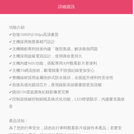
詳細資訊
功能介紹
✔前後1080P@30fps高清畫質
✔主機採用無螢幕精巧設計
✔主機獨創專利技術內建「微型風扇」解決散熱問題
✔主機採用超級電容設計，使用壽命更持久
✔主機內建WiFi功能，搭配專用APP觀看影片更便利
✔主機TS碼流技術，斷電檔案不毀損紀錄更加安心
✔整機線材採用金屬快拆式防水接頭，全面提升便利性安全性
✔前後高感光鏡頭芯片，夜視錄影高禎素畫面更加流暢
✔鏡頭150度超廣角紀錄影像更完整
✔控制器按鍵控制鎖檔及格式化功能，LED燈號顯示，內建麥克風收
音
產品須知：
為了您的行車安全，請勿在行車時觀看影片或操作本產品；若要安