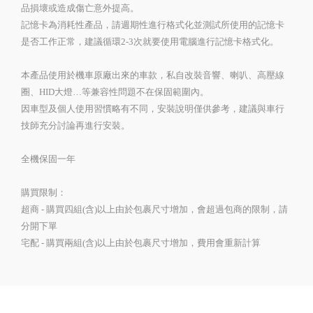
品損壞或造成傷亡意外提高。
記憶卡為消耗性產品，請週期性進行格式化並測試所使用的記憶卡
是否工作正常，建議循環2-3次就要使用電腦進行記憶卡格式化。
本產品使用於機車原廠出來的車款，私自改裝音響、喇叭、高壓線
圈、HID大燈…等兼容性問題不在保固範圍內。
因車型及個人使用習慣略有不同，安裝說明僅供參考，建議與車行
技師充分討論再進行安裝。
全機保固一年
購買限制：
超商 - 購買四組(含)以上由於包裹尺寸增加，會超過包商的限制，請
分開下單
宅配 - 購買兩組(含)以上由於包裹尺寸增加，費用會重新計算