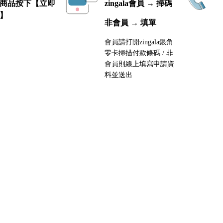
商品按下【立即
zingala會員 → 掃碼
】
非會員 → 填單
會員請打開zingala銀角
零卡掃描付款條碼 / 非
會員則線上填寫申請資
料並送出