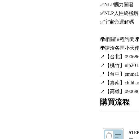
✅NLP腦力開發
✅NLP人性終極
✅宇宙命運解碼
🌍相關課程詢問
🌍請洽各區小天使L
📍【台北】090686
📍【桃竹】nlp201
📍【台中】emma1
📍【嘉南】chihhao
📍【高雄】0906
購買流程
STEP