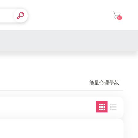
(0)
登入
能量命理學苑