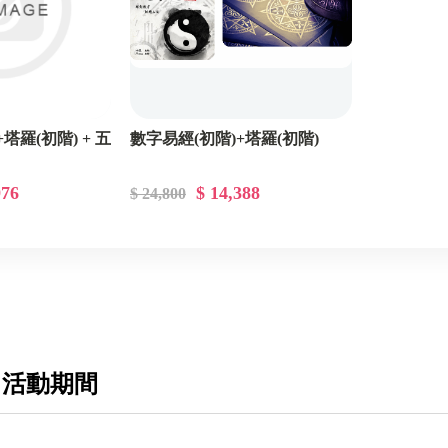
塔羅(初階) + 五
數字易經(初階)+塔羅(初階)
976
$ 14,388
$ 24,800
 活動期間