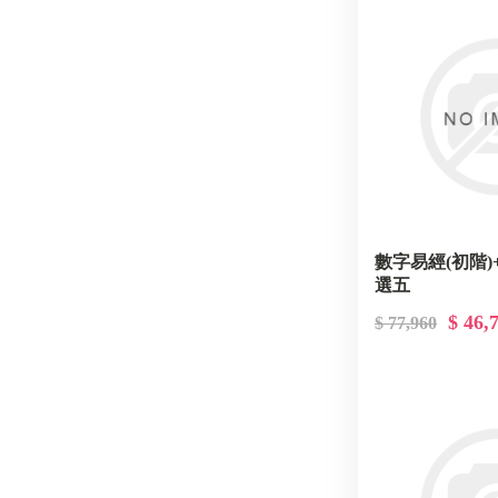
數字易經(初階)+
選五
$ 46,
$ 77,960