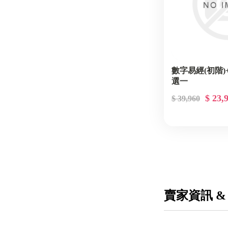
數字易經(初階)+
選一
$ 23,
$ 39,960
賣家資訊 &