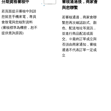
分期資格審核中
審核通過後，商家會
與您聯繫
若頁面提示審核中則請
您留意手機來電，專員
若審核通過，商家會聯
會致電與您核對資料
繫您再次確認款式、顏
(審核標準為機密，恕不
色、配送地址等資訊，
提供查詢原因)
並進行商品配送或面
交。※最終訂單成立與
否須由商家通知，審核
通過不代表訂單一定成
立