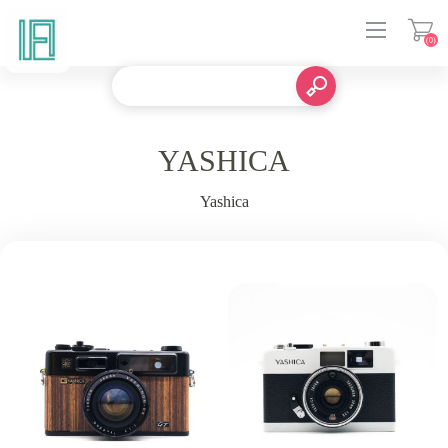
(0)
登入
YASHICA
Yashica