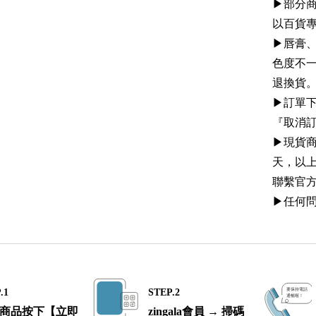
▶︎部
以百貨
▶︎唇膏
色度不
退換貨
▶︎訂
『取消
▶︎現貨
天，以
聯繫官方
▶︎任何問
.1
STEP.2
商品按下【立即
zingala會員 → 掃碼