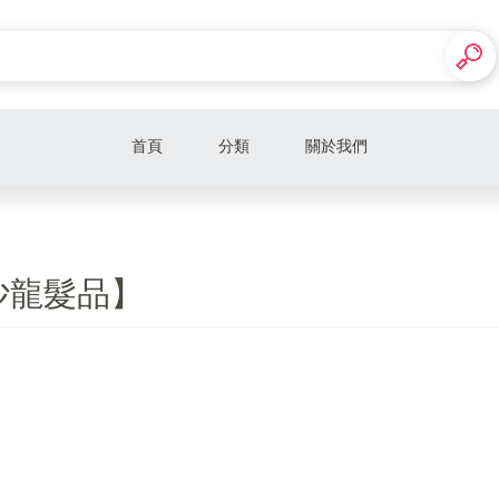
首頁
分類
關於我們
【Aesop】
【Sabon】
沙龍髮品】
【BYREDO】
【Le labo】
【Diptyque】
【潘海利根】
【專櫃保養品】