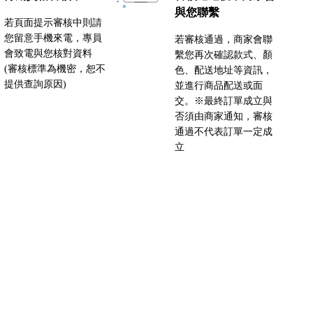
與您聯繫
若頁面提示審核中則請
您留意手機來電，專員
若審核通過，商家會聯
會致電與您核對資料
繫您再次確認款式、顏
(審核標準為機密，恕不
色、配送地址等資訊，
提供查詢原因)
並進行商品配送或面
交。※最終訂單成立與
否須由商家通知，審核
通過不代表訂單一定成
立