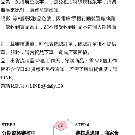
分商品為「免稅航空版本」，是免稅店特殊規格版本，請勿
專櫃品來比對，購買前請悉知。
、眼影..等相關彩妝品色號，因電腦/手機行動裝置廠牌顯
一，依收到實品為主，恕不接受收到商品不符個人期待而
。
單下訂，且審核通過，即代表確認訂單，確認訂單後不提供
訂單』服務，請勿貿然下單，造成店家困擾。
商品：出貨流程需3-5個工作天，預購商品：需7-18個工作
上皆不含假日;出貨恕不另行通知，若需了解出貨進度，請
LINE。
題請私訊官方LINE:@daily139
STEP.3
STEP.4
分期資格審核中
審核通過後，商家會