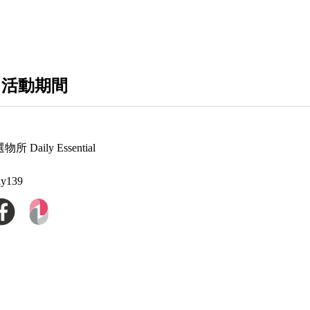
【專櫃底妝/彩妝】
【專櫃香水/香氛】
 活動期間
【專業沙龍髮品】
 Daily Essential
ly139