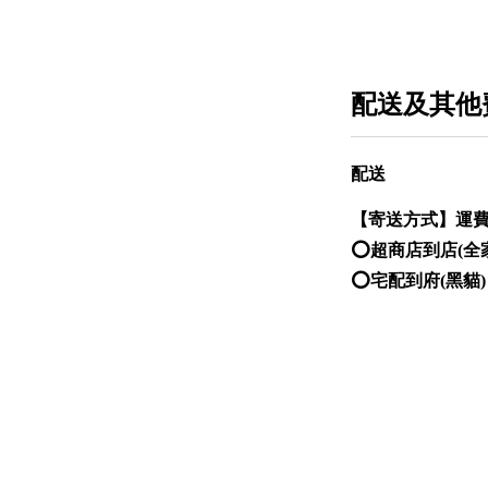
配送及其他
配送
【
寄送方式
】運
⭕️超商店到店(全
⭕️宅配到府(黑貓)