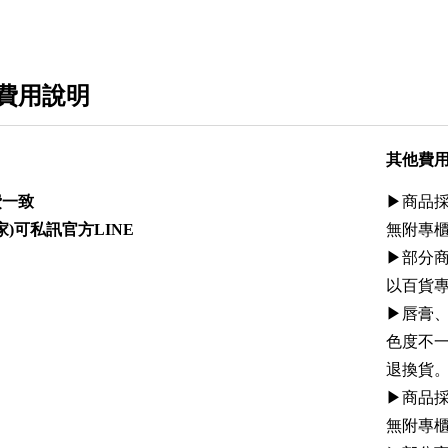
費用說明
其他費
費一致
▶︎商
家)可私訊官方LINE
無附專
▶︎部
以百貨
▶︎唇膏
色度不
退換貨
▶︎商
無附專