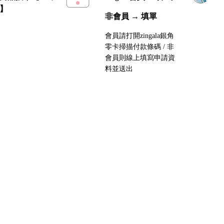
】
非會員 → 填單
會員請打開zingala銀角
零卡掃描付款條碼 / 非
會員則線上填寫申請資
料並送出