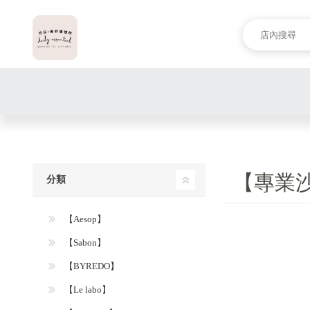
【專業
分類
【Aesop】
【Sabon】
【BYREDO】
【Le labo】