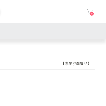
(0)
登入
【專業沙龍髮品】
【克蘭詩】