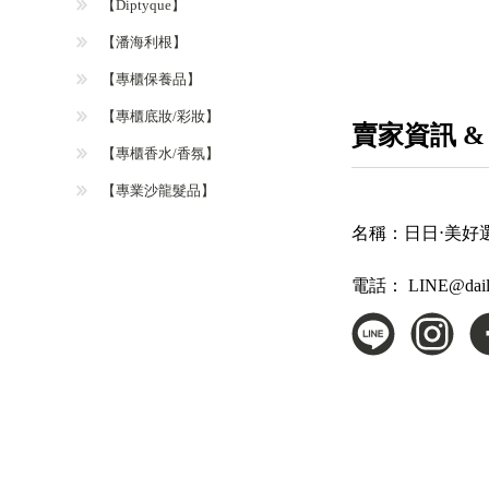
【Diptyque】
【潘海利根】
【專櫃保養品】
【專櫃底妝/彩妝】
賣家資訊 &
【專櫃香水/香氛】
【專業沙龍髮品】
名稱：
日日⋅美好選物所
電話：
LINE@dai