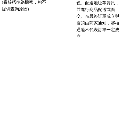
(審核標準為機密，恕不
色、配送地址等資訊，
提供查詢原因)
並進行商品配送或面
交。※最終訂單成立與
否須由商家通知，審核
通過不代表訂單一定成
立