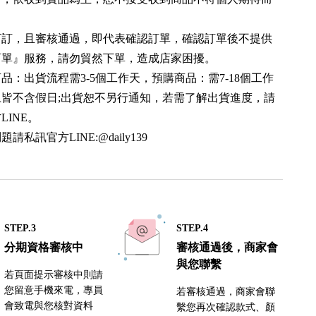
。
單下訂，且審核通過，即代表確認訂單，確認訂單後不提供
訂單』服務，請勿貿然下單，造成店家困擾。
商品：出貨流程需3-5個工作天，預購商品：需7-18個工作
上皆不含假日;出貨恕不另行通知，若需了解出貨進度，請
LINE。
題請私訊官方LINE:@daily139
STEP.3
STEP.4
分期資格審核中
審核通過後，商家會
與您聯繫
若頁面提示審核中則請
您留意手機來電，專員
若審核通過，商家會聯
會致電與您核對資料
繫您再次確認款式、顏