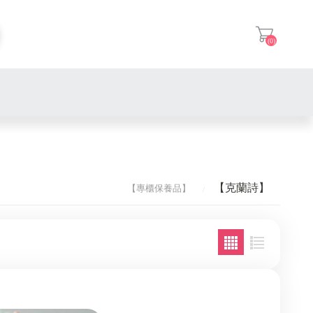
(0)
登入
【克蘭詩】
【專櫃保養品】
【克蘭詩】