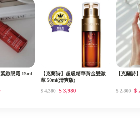
【專櫃底妝/彩妝】
【專櫃香水/香氛】
【專業沙龍髮品】
緻眼霜 15ml
【克蘭詩】超級精華黃金雙激
【克蘭詩】
萃 50ml(清爽版)
9
$ 3,980
$ 
$ 4,380
$ 2,800