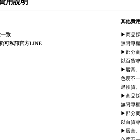
費用說明
其他費
費一致
▶︎商
家)可私訊官方LINE
無附專
▶︎部
以百貨
▶︎唇膏
色度不
退換貨
▶︎商
無附專
▶︎部
以百貨
▶︎唇膏
色度不