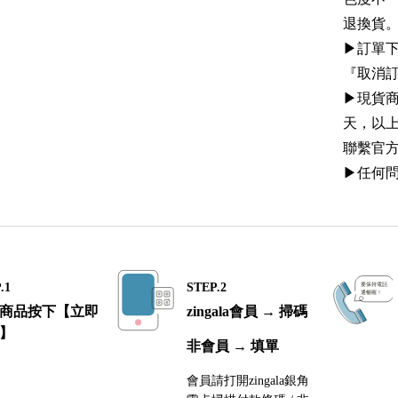
退換貨
▶︎訂
『取消
▶︎現貨
天，以
聯繫官方
▶︎任何問
.1
STEP.2
商品按下【立即
zingala會員 → 掃碼
】
非會員 → 填單
會員請打開zingala銀角