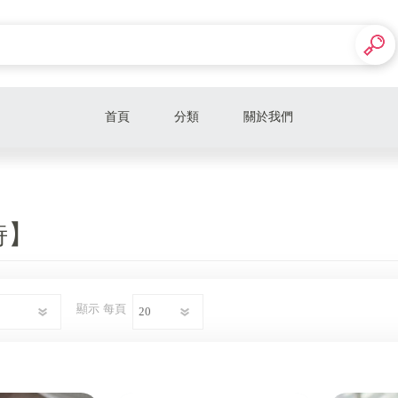
首頁
分類
關於我們
【Aesop】
【Sabon】
詩】
【BYREDO】
【Le labo】
顯示
每頁
【Diptyque】
【潘海利根】
【專櫃保養品】