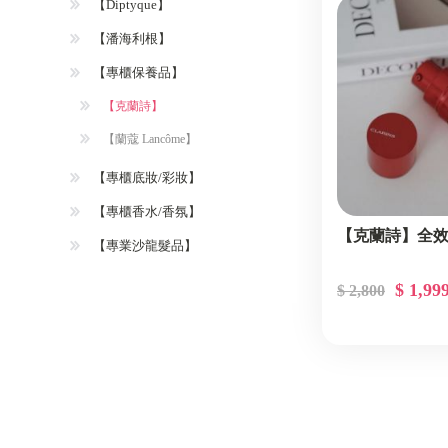
【Diptyque】
【潘海利根】
【專櫃保養品】
【克蘭詩】
【蘭蔻 Lancôme】
【專櫃底妝/彩妝】
【專櫃香水/香氛】
【克蘭詩】全效緊
【專業沙龍髮品】
$ 1,99
$ 2,800