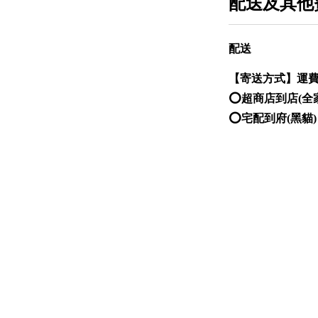
配送及其他
配送
【
寄送方式
】運
⭕️超商店到店(全
⭕️宅配到府(黑貓)