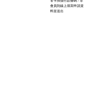
零卡掃描付款條碼 / 非
會員則線上填寫申請資
料並送出