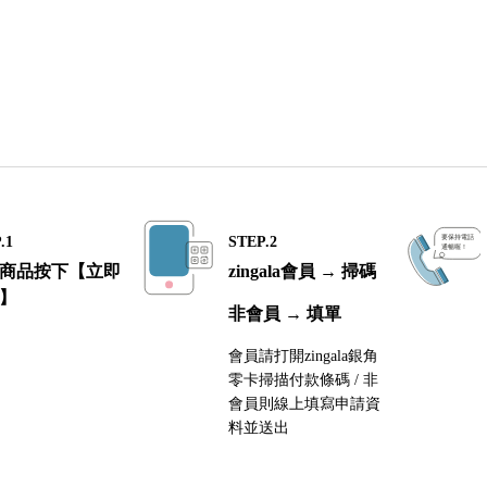
.1
STEP.2
商品按下【立即
zingala會員 → 掃碼
】
非會員 → 填單
會員請打開zingala銀角
零卡掃描付款條碼 / 非
會員則線上填寫申請資
料並送出