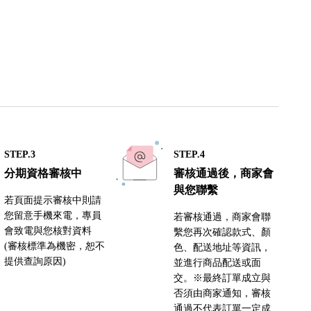
STEP.3
STEP.4
分期資格審核中
審核通過後，商家會
與您聯繫
若頁面提示審核中則請
您留意手機來電，專員
若審核通過，商家會聯
會致電與您核對資料
繫您再次確認款式、顏
(審核標準為機密，恕不
色、配送地址等資訊，
提供查詢原因)
並進行商品配送或面
交。※最終訂單成立與
否須由商家通知，審核
通過不代表訂單一定成