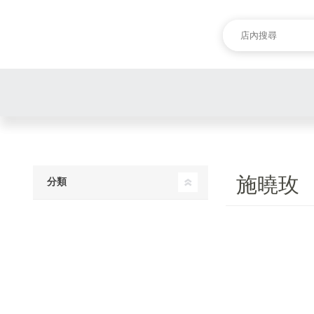
施曉玫
分類