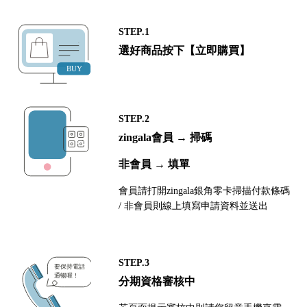
STEP.1
選好商品按下【立即購買】
STEP.2
zingala會員 → 掃碼
非會員 → 填單
會員請打開zingala銀角零卡掃描付款條碼
/ 非會員則線上填寫申請資料並送出
STEP.3
分期資格審核中