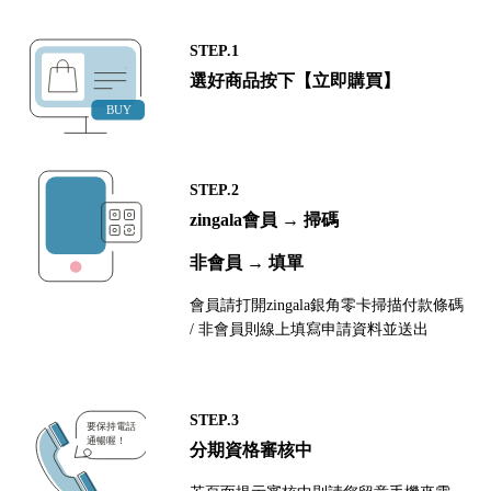
STEP.1
選好商品按下【立即購買】
STEP.2
zingala會員 → 掃碼
非會員 → 填單
會員請打開zingala銀角零卡掃描付款條碼
/ 非會員則線上填寫申請資料並送出
STEP.3
分期資格審核中