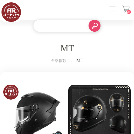
(0)
登入
MT
MT
全罩帽款