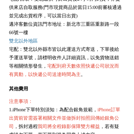
供來店自取服務(門市現貨商品於當日15:00前審核通過
並完成出貨程序，可以當日出貨)
邁淬客數位資訊門市地址：新北市三重區重新路一段
66號一樓
雙北以外地區
宅配：雙北以外縣市皆以此運送方式寄送，下單後給
予運送單號，請標明收件人詳細資訊，以免貨物送錯
等相關情形發生，
宅配到府天數依照快遞公司狀況而
有異動，以快遞公司送達時間為主
。
其他費用
注意事項：
1.iPhone下單特別須知：為配合銀角規範，
iPhone訂單
出貨前皆需簽署相關文件並做拆封拍照回傳給銀角公
司
，拆封過程
我司將全程錄影保障雙方權益
，若有疑