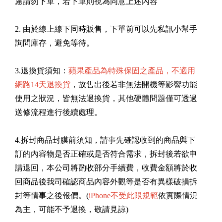
慮請勿下單，若下單則視為同意上述內容
2. 由於線上線下同時販售，下單前可以先私訊小幫手
詢問庫存，避免等待。
3.退換貨須知：
蘋果產品為特殊保固之產品，不適用
網路14天退換貨
，故售出後若非無法開機等影響功能
使用之狀況，皆無法退換貨，其他硬體問題僅可透過
送修流程進行後續處理。
4.拆封商品封膜前須知，請事先確認收到的商品與下
訂的內容物是否正確或是否符合需求，拆封後若欲申
請退回，本公司將酌收部分手續費，收費金額將於收
回商品後我司確認商品內容外觀等是否有異樣破損拆
封等情事之後報價。(
iPhone不受此限規範
依實際情況
為主，可能不予退換，敬請見諒)