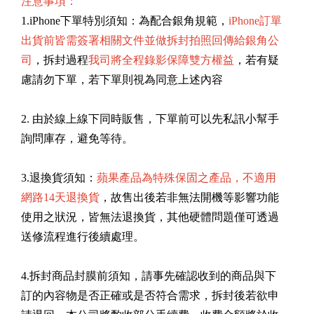
注意事項：
1.iPhone下單特別須知：為配合銀角規範，
iPhone訂單
出貨前皆需簽署相關文件並做拆封拍照回傳給銀角公
司
，拆封過程
我司將全程錄影保障雙方權益
，若有疑
慮請勿下單，若下單則視為同意上述內容
2. 由於線上線下同時販售，下單前可以先私訊小幫手
詢問庫存，避免等待。
3.退換貨須知：
蘋果產品為特殊保固之產品，不適用
網路14天退換貨
，故售出後若非無法開機等影響功能
使用之狀況，皆無法退換貨，其他硬體問題僅可透過
送修流程進行後續處理。
4.拆封商品封膜前須知，請事先確認收到的商品與下
訂的內容物是否正確或是否符合需求，拆封後若欲申