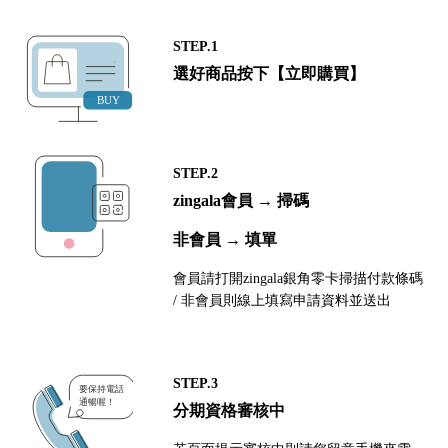
STEP.1
選好商品按下【立即購買】
STEP.2
zingala會員 → 掃碼
非會員 → 填單
會員請打開zingala銀角零卡掃描付款條碼
/ 非會員則線上填寫申請資料並送出
STEP.3
分期資格審核中