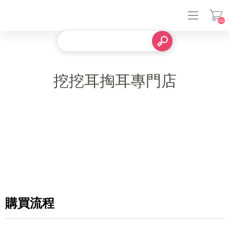
(0)
登入
挖挖耳掏耳專門店
購買流程