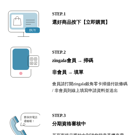
STEP.1
選好商品按下【立即購買】
STEP.2
zingala會員 → 掃碼
非會員 → 填單
會員請打開zingala銀角零卡掃描付款條碼
/ 非會員則線上填寫申請資料並送出
STEP.3
分期資格審核中