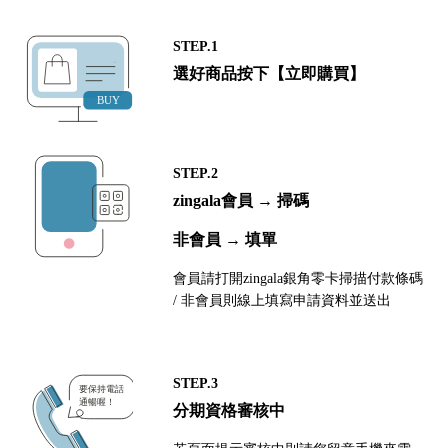
STEP.1
選好商品按下【立即購買】
STEP.2
zingala會員 → 掃碼
非會員 → 填單
會員請打開zingala銀角零卡掃描付款條碼
/ 非會員則線上填寫申請資料並送出
STEP.3
分期資格審核中