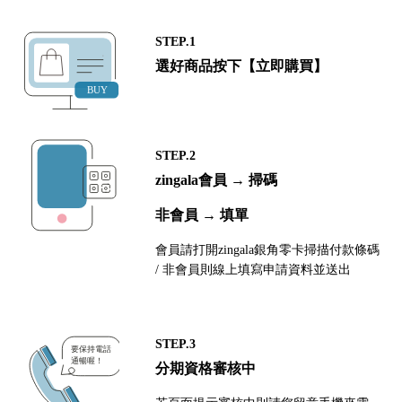
STEP.1
選好商品按下【立即購買】
STEP.2
zingala會員 → 掃碼
非會員 → 填單
會員請打開zingala銀角零卡掃描付款條碼
/ 非會員則線上填寫申請資料並送出
STEP.3
分期資格審核中