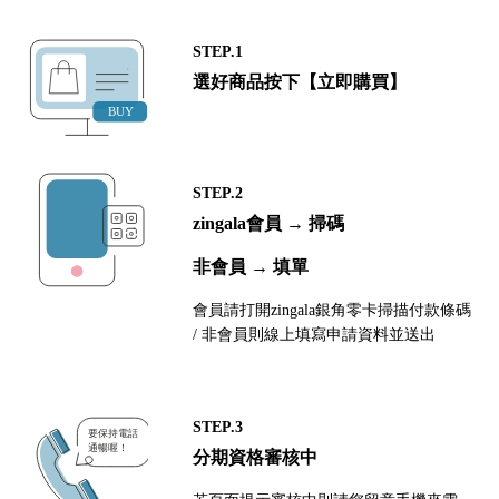
STEP.1
選好商品按下【立即購買】
STEP.2
zingala會員 → 掃碼
非會員 → 填單
會員請打開zingala銀角零卡掃描付款條碼
/ 非會員則線上填寫申請資料並送出
STEP.3
分期資格審核中