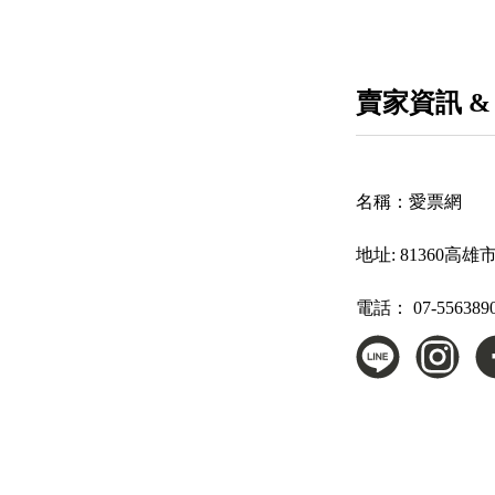
賣家資訊 &
名稱：
愛票網
地址:
81360高
電話：
07-556389