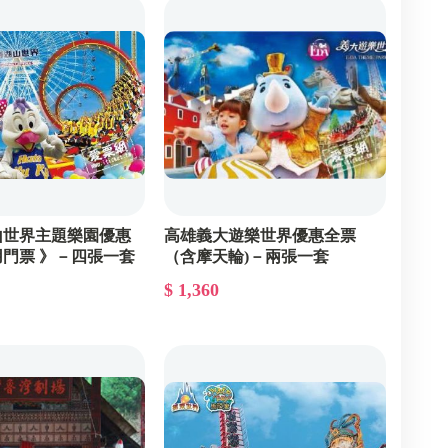
北部泡湯
中部展覽
全台多點
東部泡湯
北部展覽
南部SPA
中部SPA
北部SPA
山世界主題樂園優惠
高雄義大遊樂世界優惠全票
門票 》－四張一套
（含摩天輪)－兩張一套
$ 1,360