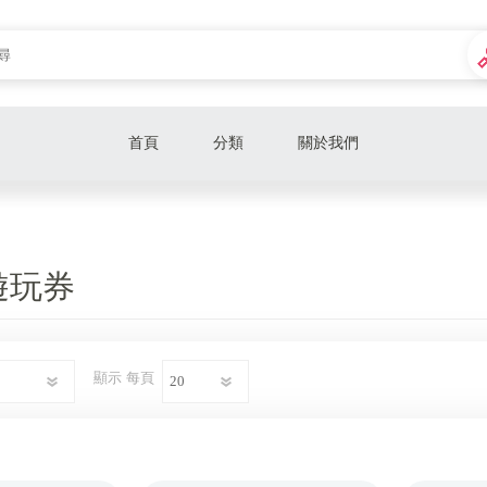
首頁
分類
關於我們
旅遊行程
禮券
遊玩券
餐券
樂園、遊玩券
顯示
每頁
電影票
泡湯券
展覽票