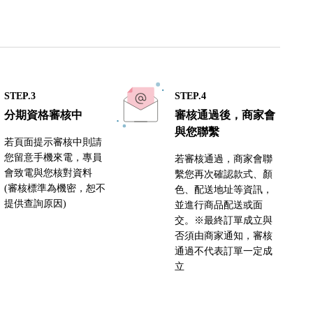
STEP.3
STEP.4
分期資格審核中
審核通過後，商家會
與您聯繫
若頁面提示審核中則請
您留意手機來電，專員
若審核通過，商家會聯
會致電與您核對資料
繫您再次確認款式、顏
(審核標準為機密，恕不
色、配送地址等資訊，
提供查詢原因)
並進行商品配送或面
交。※最終訂單成立與
否須由商家通知，審核
通過不代表訂單一定成
立