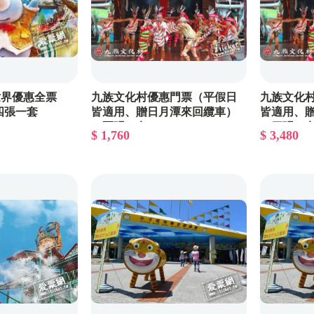
世界優惠全票
九族文化村優惠門票（平假日
九族文化
四張一套
皆適用、贈日月潭來回纜車）
皆適用、
－兩張一套
－四張一
$ 1,760
$ 3,480