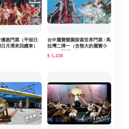
村優惠門票（平假日
台中麗寶樂園探索世界門票 / 馬
贈日月潭來回纜車）
拉灣二擇一（含熊大的麗寶小
套
鎮）－兩張一套
$ 1,438