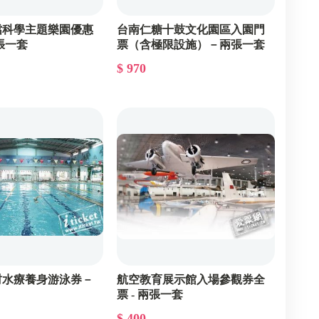
噹科學主題樂園優惠
台南仁糖十鼓文化園區入園門
張一套
票（含極限設施）－兩張一套
$ 970
村水療養身游泳券－
航空教育展示館入場參觀券全
票 - 兩張一套
$ 400