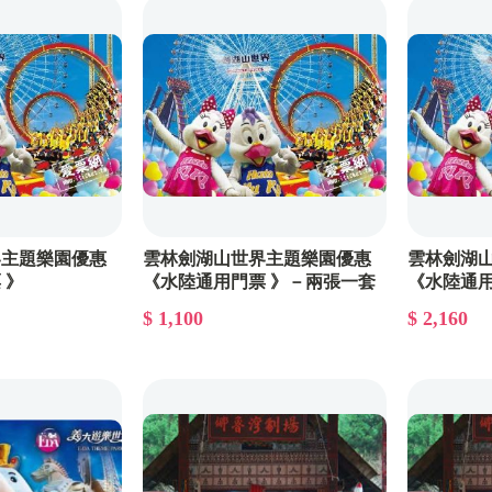
美容SPA
其他票券
界主題樂園優惠
雲林劍湖山世界主題樂園優惠
雲林劍湖
 》
《水陸通用門票 》－兩張一套
《水陸通用
$ 1,100
$ 2,160