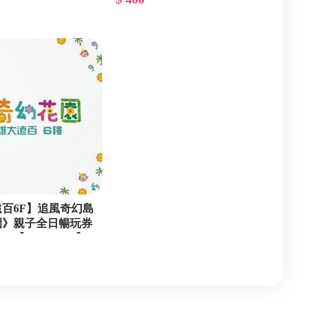
百6F】追風奇幻島
園》親子全日暢玩券
【2026/11/30】