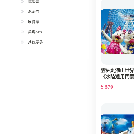
電影票
泡湯券
展覽票
美容SPA
其他票券
雲林劍湖山世
《水陸通用門票
$ 570