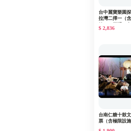
台中麗寶樂園探索
拉灣二擇一（
鎮）－四張一
$ 2,836
台南仁糖十鼓
票（含極限設
$ 1,900