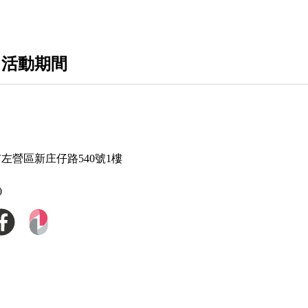
 活動期間
雄市左營區新庄仔路540號1樓
0