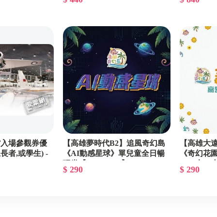
館入場參觀券優
【高雄夢時代B2】追風奇幻島
【高雄大遠
長者,或學生) -
《AI動感星球》單兒童全日暢
《奇幻花
玩券【2027/10/31】
（一大一小）
$ 290
$ 290