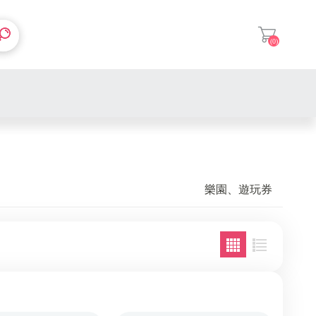
(0)
登入
樂園、遊玩券
南部餐券
中部餐券
北部餐券
全台通用
全台通用
南部電影
南部泡湯
中部電影
中部泡湯
南部展覽