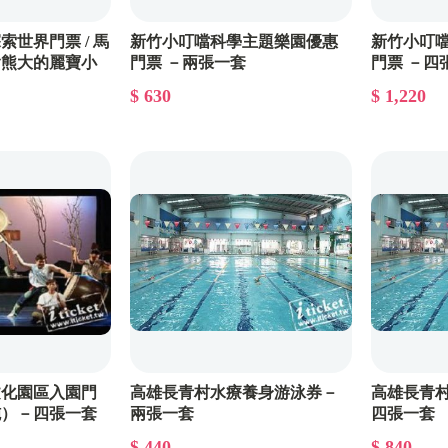
世界門票 / 馬
新竹小叮噹科學主題樂園優惠
新竹小叮
含熊大的麗寶小
門票 －兩張一套
門票 －四
套
$ 630
$ 1,220
文化園區入園門
高雄長青村水療養身游泳券－
高雄長青
施）－四張一套
兩張一套
四張一套
$ 440
$ 840