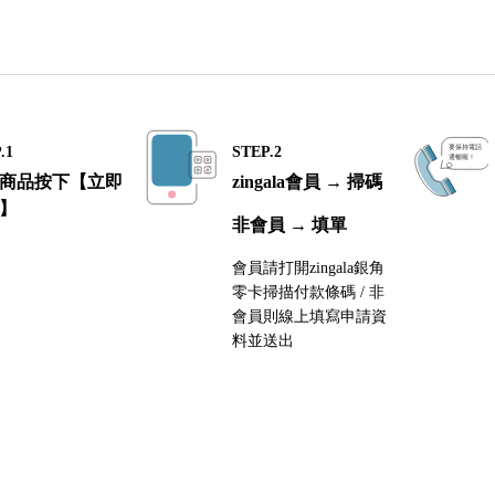
.1
STEP.2
商品按下【立即
zingala會員 → 掃碼
】
非會員 → 填單
會員請打開zingala銀角
零卡掃描付款條碼 / 非
會員則線上填寫申請資
料並送出