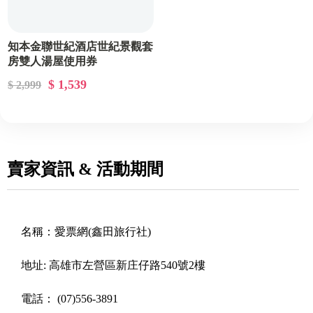
知本金聯世紀酒店世紀景觀套
房雙人湯屋使用券
$ 1,539
$ 2,999
賣家資訊 & 活動期間
名稱：
愛票網(鑫田旅行社)
地址:
高雄市左營區新庄仔路540號2樓
電話：
(07)556-3891