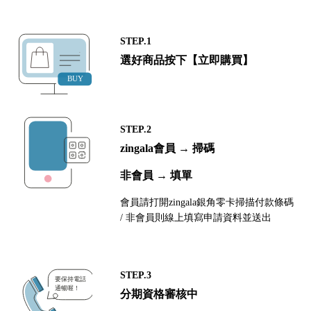
STEP.1
選好商品按下【立即購買】
STEP.2
zingala會員 → 掃碼
非會員 → 填單
會員請打開zingala銀角零卡掃描付款條碼
/ 非會員則線上填寫申請資料並送出
STEP.3
分期資格審核中