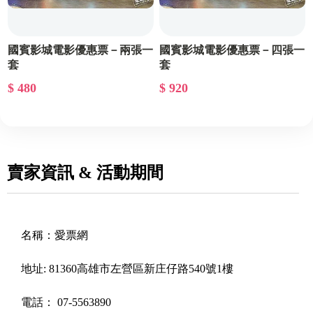
國賓影城電影優惠票－兩張一
國賓影城電影優惠票－四張一
套
套
$ 480
$ 920
賣家資訊 & 活動期間
名稱：
愛票網
地址:
81360高雄市左營區新庄仔路540號1樓
電話：
07-5563890