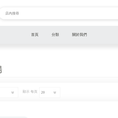
首頁
分類
關於我們
旅遊行程
餐券
湯
樂園、遊玩券
電影票
顯示
每頁
泡湯券
展覽票
美容SPA