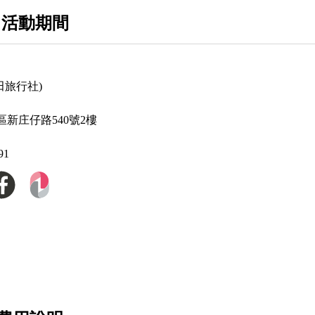
 活動期間
田旅行社)
新庄仔路540號2樓
91