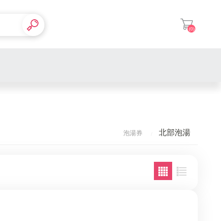
(0)
登入
南部餐券
北部泡湯
泡湯券
中部餐券
北部餐券
全台通用
全台通用
南部電影
南部泡湯
中部電影
中部泡湯
南部展覽
北部電影
北部泡湯
中部展覽
全台多點