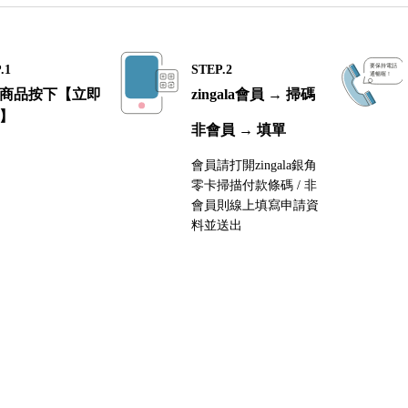
.1
STEP.2
商品按下【立即
zingala會員 → 掃碼
】
非會員 → 填單
會員請打開zingala銀角
零卡掃描付款條碼 / 非
會員則線上填寫申請資
料並送出