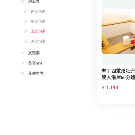
泡湯券
南部泡湯
中部泡湯
北部泡湯
東部泡湯
展覽票
美容SPA
墾丁四重溪牡
其他票券
雙人湯屋60分
$ 1,190