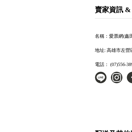
賣家資訊 &
名稱：
愛票網(鑫
地址:
高雄市左營區
電話：
(07)556-38