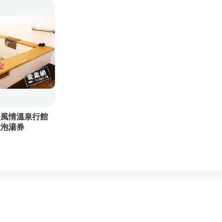
其他票券
丹風情溫泉行館
鐘泡湯券