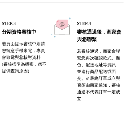
STEP.3
STEP.4
分期資格審核中
審核通過後，商家會
與您聯繫
若頁面提示審核中則請
您留意手機來電，專員
若審核通過，商家會聯
會致電與您核對資料
繫您再次確認款式、顏
(審核標準為機密，恕不
色、配送地址等資訊，
提供查詢原因)
並進行商品配送或面
交。※最終訂單成立與
否須由商家通知，審核
通過不代表訂單一定成
立