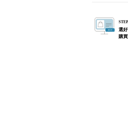
STEP
選好
購買